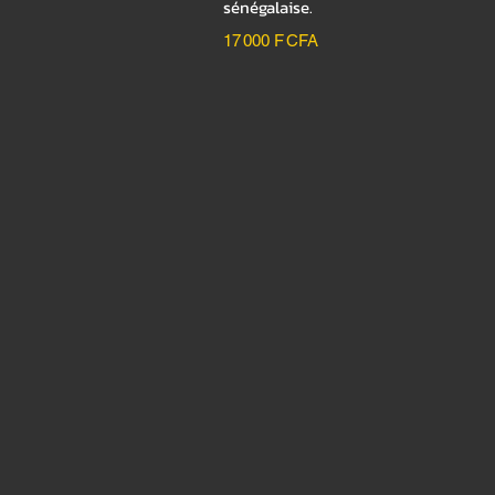
sénégalaise.
17 000 F CFA