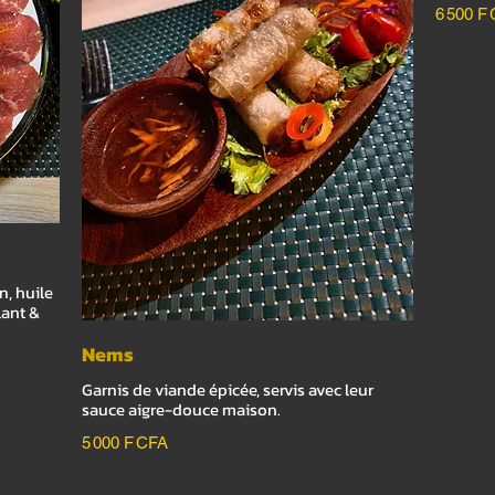
6 500 F
n, huile
lant &
Nems
Garnis de viande épicée, servis avec leur
sauce aigre-douce maison.
5 000 F CFA