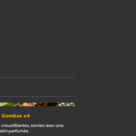
Connexion
Plus...
y Gambas x4
roustillantes, servies avec une
ashi parfumée.