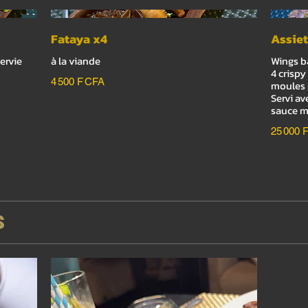
Fataya x4
Assiet
servie
à la viande
Wings ba
4 crispy
4 500 F CFA
moules g
Servi av
sauce m
25 000 
S