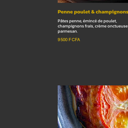
Penne poulet & champignon
Pâtes penne, émincé de poulet,
champignons frais, crème onctueuse
9 500 F CFA