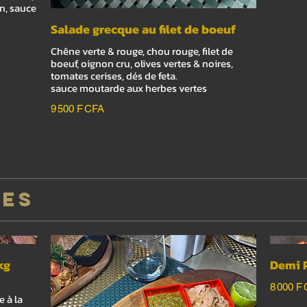
n, sauce
Salade grecque au filet de boeuf
Chêne verte & rouge, chou rouge, filet de
boeuf, oignon cru, olives vertes & noires,
tomates cerises, dés de feta.
sauce moutarde aux herbes vertes
9 500 F CFA
DES
kg
Demi 
8 000 F
 à la