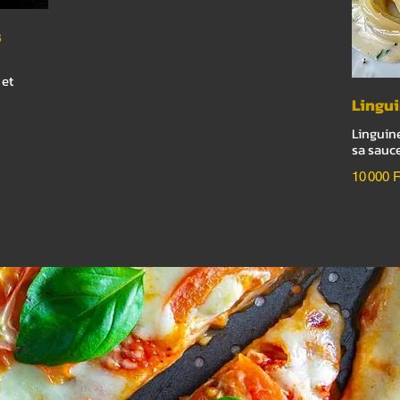
s
 et
Lingu
Linguine
sa sauc
10 000 