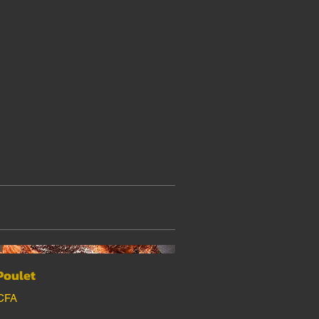
Poulet
 CFA